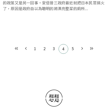
的政策又是另一回事。安倍晉三政府最近就把日本民眾搞火
了，原因是政府自以為聰明的將漂亮整潔的廁所...
Pagination
1
2
3
5
4