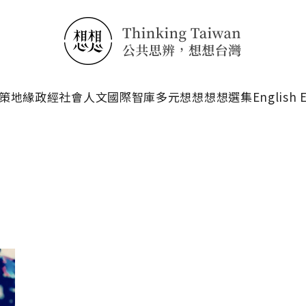
搜尋
策
地緣政經
社會人文
國際智庫
多元想想
想想選集
English 