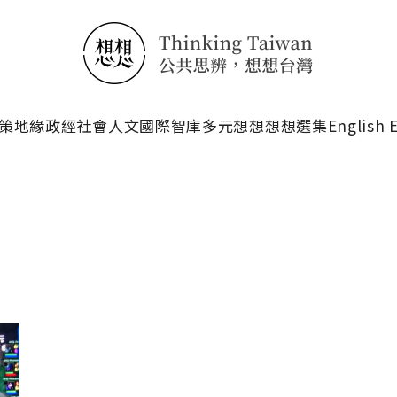
搜尋
策
地緣政經
社會人文
國際智庫
多元想想
想想選集
English 