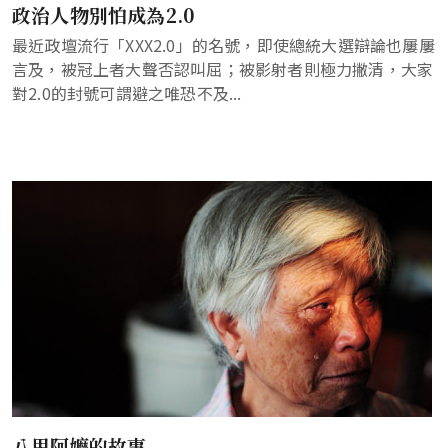
政治人物別怕成為2.0
最近政壇流行「XXX2.0」的名號，即使總統大選辯論也屢屢
言及，被冠上者大聲否認叫屈；被影射者則極力撇清，大家
對2.0的封號可謂避之唯恐不及...
八里阿嬤的故事