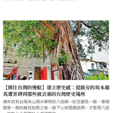
【開往台灣的慢船】建立歷史感：從路旁的坂本龍
馬遭害碑到那些被丟棄的台灣歷史場所
幾年前到台南烏山頭水庫旁的八田與一紀念園區一遊，像個
遊客一般的瘋狂拍照之後，靜下心來閱讀說明，才發現八田