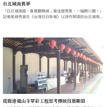
台北城南舊夢
「日日城南路，春風聽鷓鴣；最佳煙雨景，一幅輞川圖。」
記者尾崎秀真在《台灣日日新報》以詩作歌頌的台北城南...
從鹿港龍山寺單彩工程思考傳統技藝斷裂