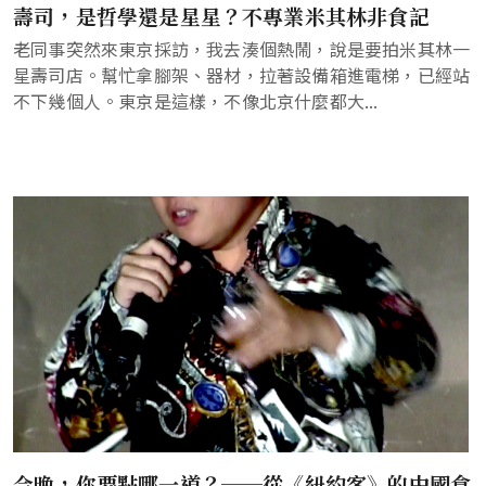
壽司，是哲學還是星星？不專業米其林非食記
老同事突然來東京採訪，我去湊個熱鬧，說是要拍米其林一
星壽司店。幫忙拿腳架、器材，拉著設備箱進電梯，已經站
不下幾個人。東京是這樣，不像北京什麼都大...
今晚，你要點哪一道？──從《紐約客》的中國食