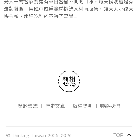
光大一村各家廚房有來自各省不同的口味，每天傍晚還是有
流動攤販，用推車或扁擔肩挑進入村內販售，讓大人小孩大
快朵頤，那好吃到的不得了感覺...
頁尾選單
關於想想
歷史文章
版權聲明
聯絡我們
keyboard_arrow_up
TOP
© Thinking Taiwan 2025-2026