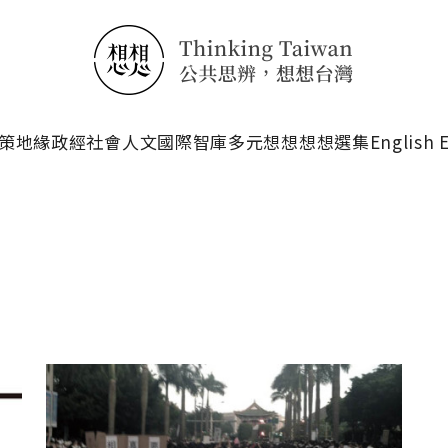
搜尋
策
地緣政經
社會人文
國際智庫
多元想想
想想選集
English 