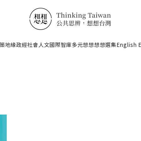
搜尋
策
地緣政經
社會人文
國際智庫
多元想想
想想選集
English 