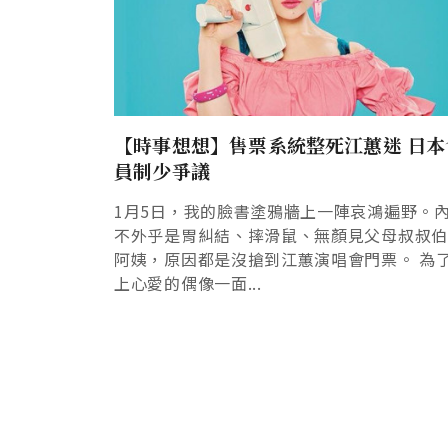
【時事想想】售票系統整死江蕙迷 日本
員制少爭議
1月5日，我的臉書塗鴉牆上一陣哀鴻遍野。
不外乎是胃糾結、摔滑鼠、無顏見父母叔叔
阿姨，原因都是沒搶到江蕙演唱會門票。 為
上心愛的偶像一面...