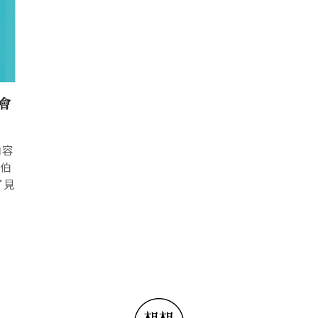
會
內容
伯伯
了見