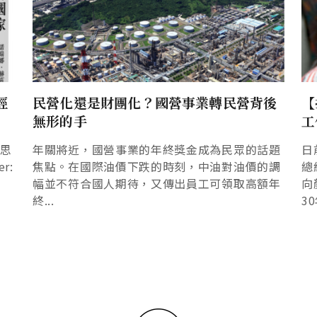
經
民營化還是財團化？國營事業轉民營背後
【
無形的手
工
反思
年關將近，國營事業的年終獎金成為民眾的話題
日
r:
焦點。在國際油價下跌的時刻，中油對油價的調
總
幅並不符合國人期待，又傳出員工可領取高額年
向
終...
3