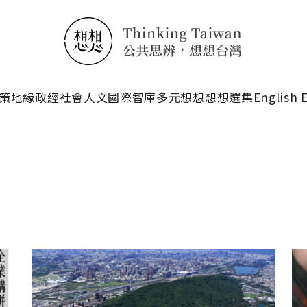
搜尋
策
地緣政經
社會人文
國際智庫
多元想想
想想選集
English 