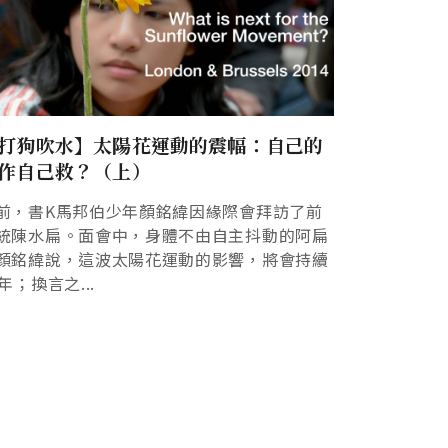
打狗吹水】太陽花運動的震幅：自己的
作自己救？（上）
前，書K馬邦伯少年顏銘緯因緣際會拜訪了前
統陳水扁。面會中，身體不由自主抖動的阿扁
顏銘緯說，這波太陽花運動的影響，將會持續
0年；換言之...