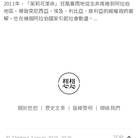
2011年，「茉莉花革命」狂風暴雨地從北非席捲到阿拉伯
地區，導致突尼西亞、埃及、利比亞、敘利亞的威權政府崩
解，也在幾個阿拉伯國家引起社會動盪。...
頁尾選單
關於想想
歷史文章
版權聲明
聯絡我們
keyboard_arrow_up
TOP
© Thinking Taiwan 2025-2026