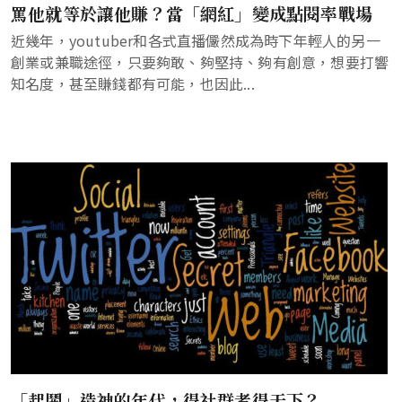
罵他就等於讓他賺？當「網紅」變成點閱率戰場
近幾年，youtuber和各式直播儼然成為時下年輕人的另一
創業或兼職途徑，只要夠敢、夠堅持、夠有創意，想要打響
知名度，甚至賺錢都有可能，也因此...
「起鬨」造神的年代，得社群者得天下？