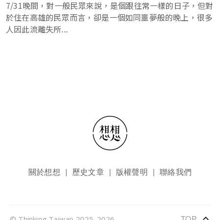
7/31晚間，對一般民眾來說，是個跟往常一樣的日子，但對
於住在高雄的民眾而言，卻是一個如同噩夢般的晚上，很多
人因此流離失所...
頁尾選單
關於想想
歷史文章
版權聲明
聯絡我們
keyboard_arrow_up
TOP
© Thinking Taiwan 2025-2026