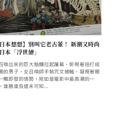
日本想想】別叫它老古董！ 新潮又時尚
日本「浮世繪」
召喚出來的巨大骷髏拉起簾幕，俯視著扭打成
團的男子，女召喚師手執咒文捲軸，凝視著眼
一觸即發的情勢，宛如是電影中最高潮的一
，誰勝誰負還未可知...