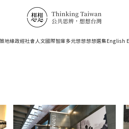
搜尋
策
地緣政經
社會人文
國際智庫
多元想想
想想選集
English 