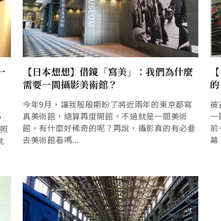
一
【日本想想】借鏡「寫美」：我們為什麼
【
需要一間攝影美術館？
的
今年9月，讓我殷殷期盼了將近兩年的東京都寫
被
真美術館，總算再度開館。不過就是一間美術
一
，
館，有什麼好稀奇的呢？再說，攝影真的有必要
前
的照
去美術館看嗎...
幕
就