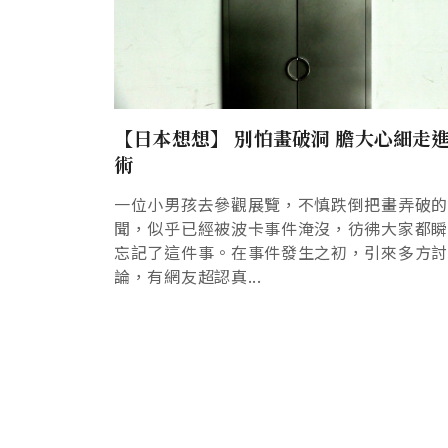
【日本想想】 別怕畫破洞 膽大心細走
術
一位小男孩去參觀展覽，不慎跌倒把畫弄破
聞，似乎已經被波卡事件淹沒，彷彿大家都
忘記了這件事。在事件發生之初，引來多方
論，有網友超認真...