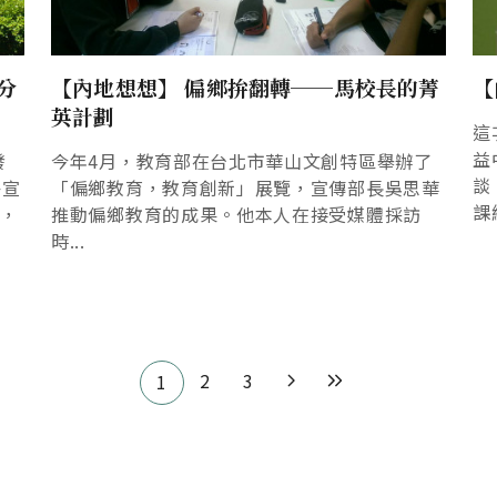
分
【內地想想】 偏鄉拚翻轉──馬校長的菁
【
英計劃
這
益
發
今年4月，教育部在台北市華山文創特區舉辦了
談
乎宣
「偏鄉教育，教育創新」展覽，宣傳部長吳思華
課
今，
推動偏鄉教育的成果。他本人在接受媒體採訪
時...
2
3
1