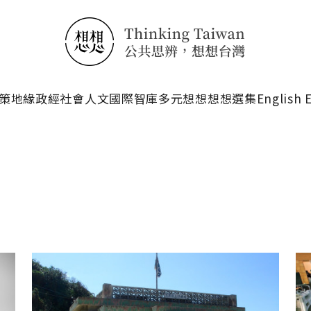
搜尋
策
地緣政經
社會人文
國際智庫
多元想想
想想選集
English 