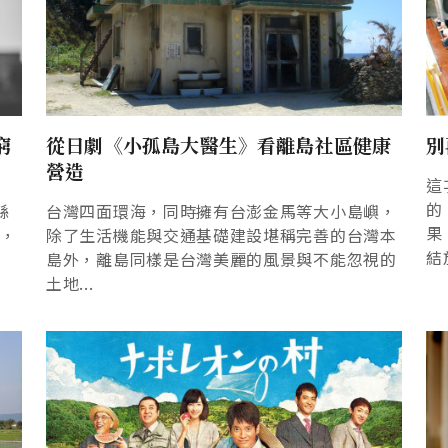
窮
從日劇《小孤島大醫生》看離島社區健康
別
營造
這
的
縣
台灣四面環海，同時擁有台澎金馬等大小島嶼，
果
言，
除了生活機能與交通基礎建設堪稱完善的台灣本
結
島外，離島同樣是台灣美麗的風景與不能忽視的
土地...