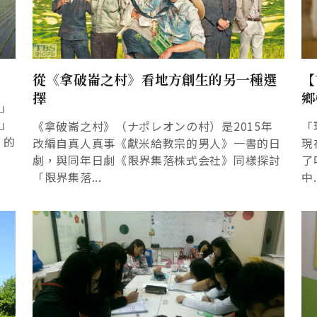
從《拿破崙之村》看地方創生的另一種選
【
擇
鄉
線」
線」
《拿破崙之村》（ナポレオンの村）是2015年
「
」的
改編自真人真事《獻米給教宗的男人》一書的日
現
劇，與同年日劇《限界集落株式会社》同樣探討
了
「限界集落...
中.