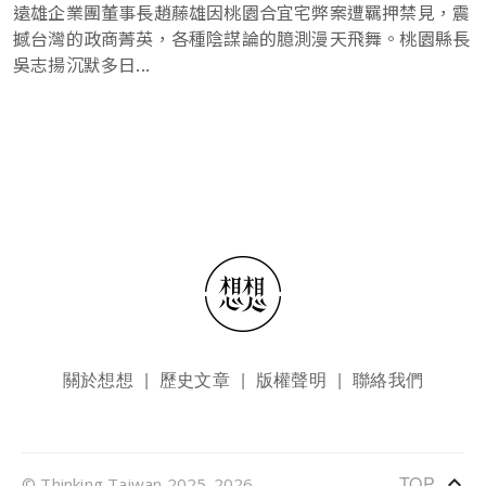
遠雄企業團董事長趙藤雄因桃園合宜宅弊案遭羈押禁見，震
撼台灣的政商菁英，各種陰謀論的臆測漫天飛舞。桃園縣長
吳志揚沉默多日...
頁尾選單
關於想想
歷史文章
版權聲明
聯絡我們
keyboard_arrow_up
TOP
© Thinking Taiwan 2025-2026