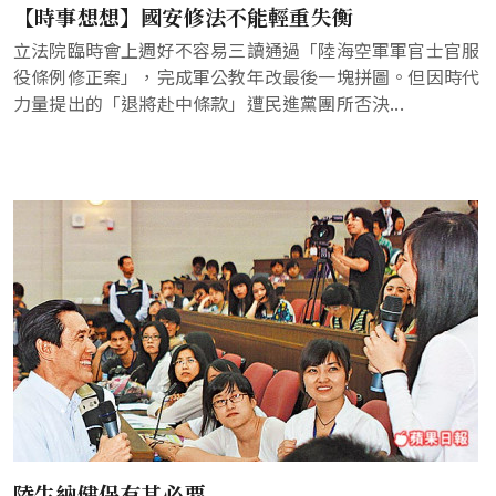
【時事想想】國安修法不能輕重失衡
立法院臨時會上週好不容易三讀通過「陸海空軍軍官士官服
役條例修正案」，完成軍公教年改最後一塊拼圖。但因時代
力量提出的「退將赴中條款」遭民進黨團所否決...
陸生納健保有其必要