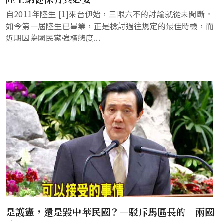
自2011年陸生 [1]來台伊始，三限六不的討論就從未間斷。
如今第一屆陸生已畢業，正是檢討過往規定的最佳時機，而
近期因為國民黨強橫態度...
是護憲，還是毀中華民國？—駁斥馬區長的「兩國