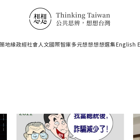
搜尋
策
地緣政經
社會人文
國際智庫
多元想想
想想選集
English 