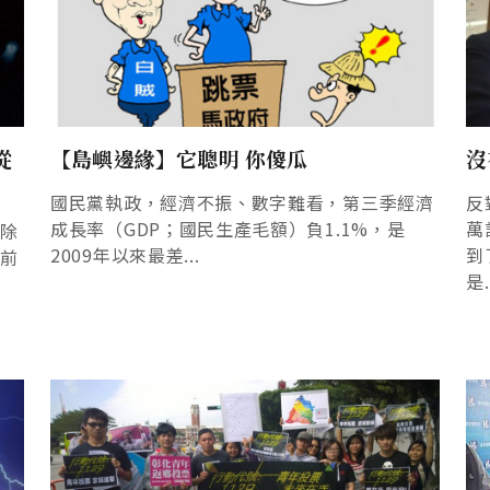
從
【島嶼邊緣】它聰明 你傻瓜
沒
國民黨執政，經濟不振、數字難看，第三季經濟
反
成長率（GDP；國民生產毛額）負1.1%，是
萬
已除
2009年以來最差...
到
年前
是.