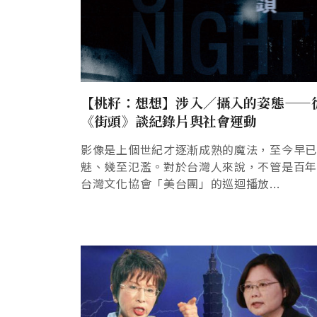
【桃籽：想想】涉入／攝入的姿態——
《街頭》談紀錄片與社會運動
影像是上個世紀才逐漸成熟的魔法，至今早
魅、幾至氾濫。對於台灣人來說，不管是百
台灣文化協會「美台團」的巡迴播放...