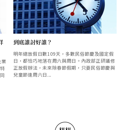
詳
到底誰討好誰？
明年總放假日數109天，多數民俗節慶及國定假
日，都恰巧地落在周六與周日。內政部正研議修
企業
正放假辦法，未來除春節假期，只要民俗節慶與
求特
兒童節逢周六日...
不同