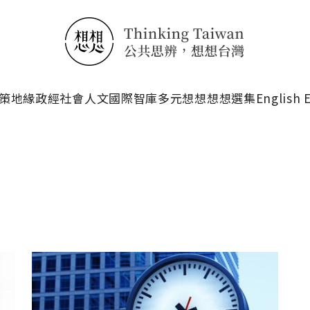
搜尋
策
地緣政經
社會人文
國際智庫
多元想想
想想選集
English 