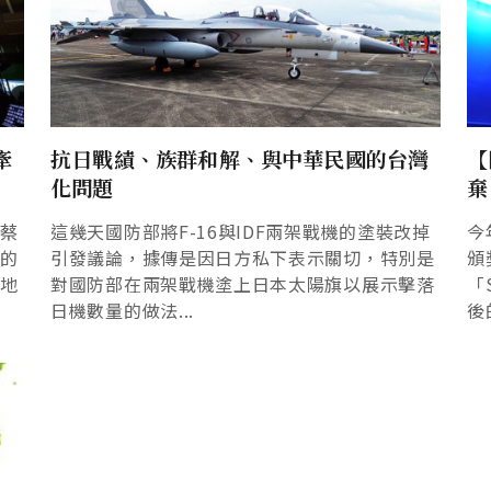
牽
抗日戰績、族群和解、與中華民國的台灣
【
化問題
棄
是蔡
這幾天國防部將F-16與IDF兩架戰機的塗裝改掉
今
量的
引發議論，據傳是因日方私下表示關切，特別是
頒
在地
對國防部在兩架戰機塗上日本太陽旗以展示擊落
「
日機數量的做法...
後