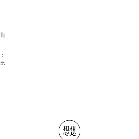
山
是：
人比