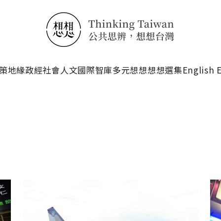
搜尋
策
地緣政經
社會人文
國際智庫
多元想想
想想選集
English 