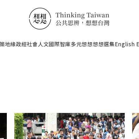
搜尋
策
地緣政經
社會人文
國際智庫
多元想想
想想選集
English 