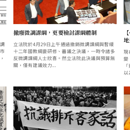
撤廢微調課綱，更要檢討課綱體制
【
地
度調
立法院於4月29日上午通過撤銷微調課綱與暫緩
書市
十二年國教綱要研修、審議之決議，一時令諸多
現
本，
反微調課綱人士欣喜。然立法院此決議與預算無
變
關，僅有建議效力...
「
以