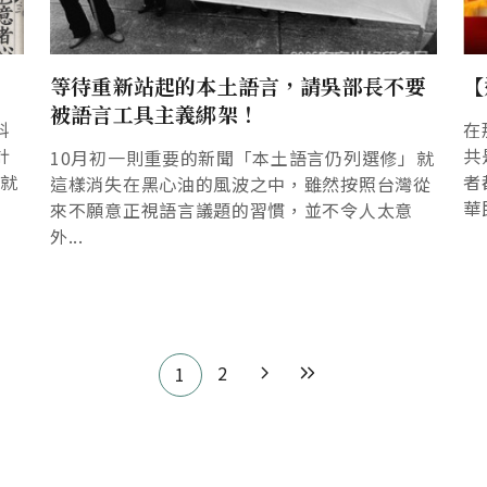
等待重新站起的本土語言，請吳部長不要
【
被語言工具主義綁架！
科
在
計
共
10月初一則重要的新聞「本土語言仍列選修」就
概就
者
這樣消失在黑心油的風波之中，雖然按照台灣從
華
來不願意正視語言議題的習慣，並不令人太意
外...
2
1