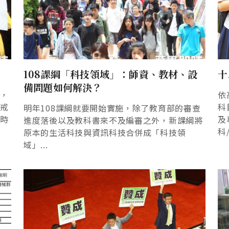
108課綱「科技領域」：師資、教材、設
十
備問題如何解決？
法，
依
黨戒
科
明年108課綱就要開始實施，除了教育部的審查
當時
及
進度落後以及教科書來不及編審之外，新課綱將
科
原本的生活科技與資訊科技合併成「科技領
域」...