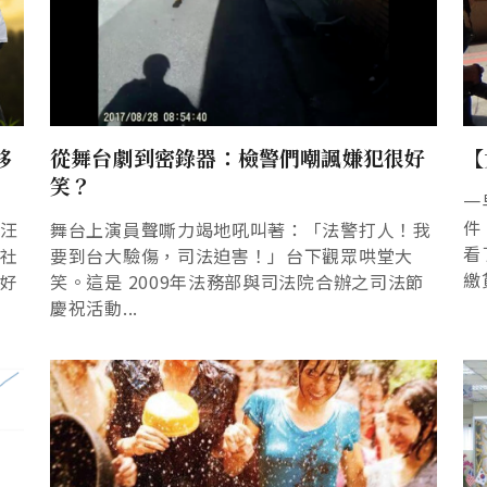
移
從舞台劇到密錄器：檢警們嘲諷嫌犯很好
【
笑？
一
件
水汪
舞台上演員聲嘶力竭地吼叫著：「法警打人！我
看
，社
要到台大驗傷，司法迫害！」台下觀眾哄堂大
繳貸
都好
笑。這是 2009年法務部與司法院合辦之司法節
慶祝活動...