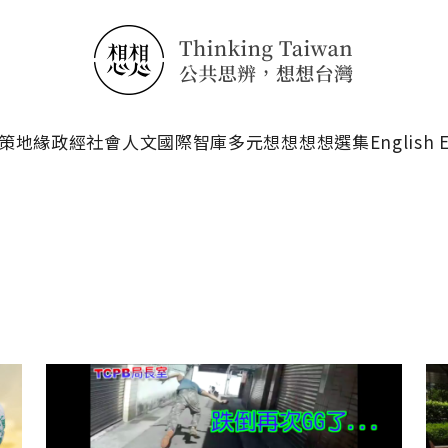
搜尋
策
地緣政經
社會人文
國際智庫
多元想想
想想選集
English 