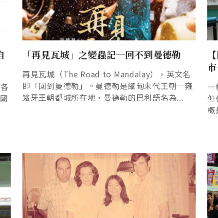
自
「再見瓦城」之變蟲記─回不到曼德勒
【
市
再見瓦城（The Road to Mandalay），英文名
即「回到曼德勒」。曼德勒是緬甸末代王朝─雍
被各
一
笈牙王朝都城所在地，曼德勒的巴利語名為...
己國
但
概