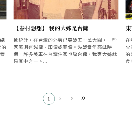
【眷村想想】 我的大姊是台傭
東
向總
據統計，在台灣的外勞已突破五十萬大關，一些
在
統的
家庭則有越傭、印傭或菲傭。越戰當年高峰時
火
並發
期，許多美軍在台灣住家也雇台傭，我家大姊就
的
是其中之一。...
食店
2
1