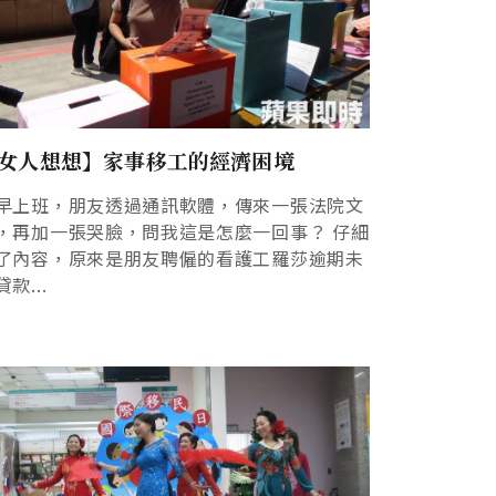
女人想想】家事移工的經濟困境
早上班，朋友透過通訊軟體，傳來一張法院文
，再加一張哭臉，問我這是怎麼一回事？ 仔細
了內容，原來是朋友聘僱的看護工羅莎逾期未
款...