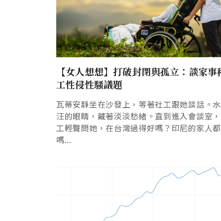
【女人想想】打破封閉與孤立：談家事
工性侵性騷議題
瓦蒂安靜坐在沙發上，等著社工跟她談話。
汪的眼睛，藏著淡淡愁緒。直到進入會談室
工輕聲問她，在台灣過得好嗎？印尼的家人
嗎...