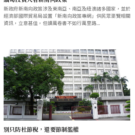
新政府新南向政策涉及東南亞、南亞及紐澳諸多國家，並於
經濟部國際貿易局設置「新南向政策專網」供民眾瀏覽相關
資訊，立意甚佳，但讀萬卷書不如行萬里路...
別只防杜節稅，還要節制濫權