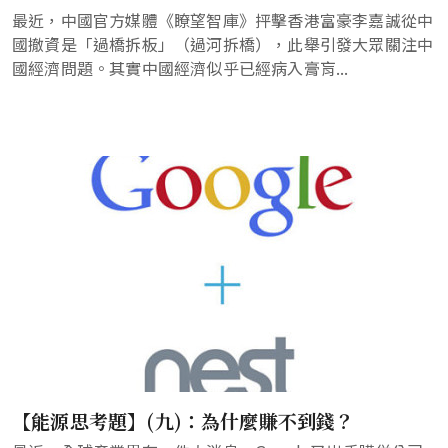
最近，中國官方媒體《瞭望智庫》抨擊香港富豪李嘉誠從中
國撤資是「過橋拆板」（過河拆橋），此舉引發大眾關注中
國經濟問題。其實中國經濟似乎已經病入膏肓...
【能源思考題】(九)：為什麼賺不到錢？