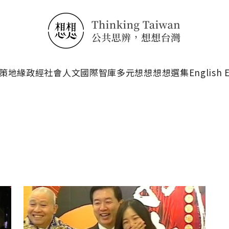
搜尋
策
地緣政經
社會人文
國際智庫
多元想想
想想選集
English 