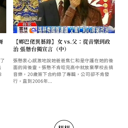
舞
【鄉巴佬異藝錄】女 vs.父：從音樂到政
治 張懸台獨宣言（中）
舞了
張懸衷心感激地說她爸爸焦仁和是守護在她的後
法
面的背後靈。張懸不肯唸完高中就放棄學校去搞
8
音樂，20歲簽下合約錄了專輯，公司卻不肯發
行，直到2006年...