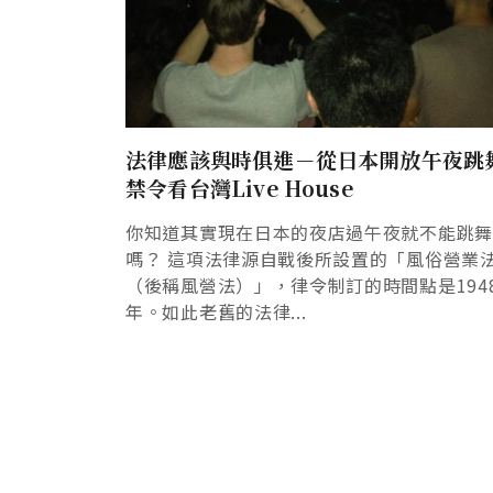
法律應該與時俱進－從日本開放午夜跳
禁令看台灣Live House
你知道其實現在日本的夜店過午夜就不能跳
嗎？ 這項法律源自戰後所設置的「風俗營業
（後稱風營法）」，律令制訂的時間點是194
年。如此老舊的法律...