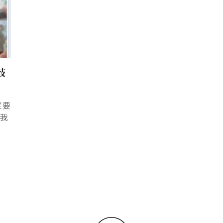
歧
定要
看我