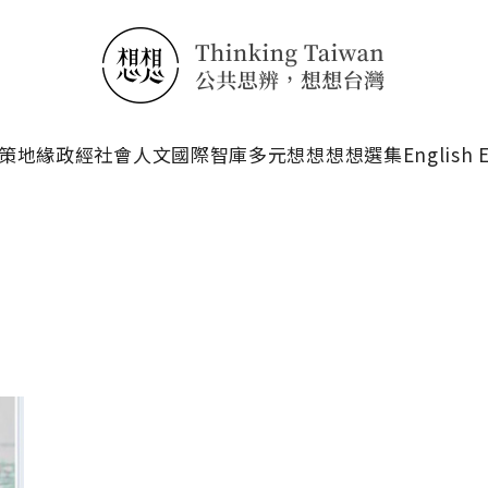
搜尋
策
地緣政經
社會人文
國際智庫
多元想想
想想選集
English 