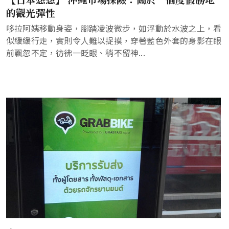
的觀光彈性
哆拉阿姨移動身姿，腳踏凌波微步，如浮動於水波之上，看
似緩緩行走，實則令人難以捉摸，穿著藍色外套的身影在眼
前飄忽不定，彷彿一眨眼、稍不留神...