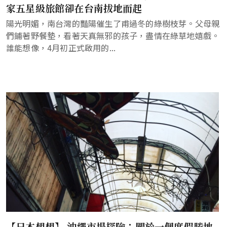
家五星級旅館卻在台南拔地而起
陽光明媚，南台灣的豔陽催生了甫過冬的綠樹枝芽。父母親
們鋪著野餐墊，看著天真無邪的孩子，盡情在綠草地嬉戲。
誰能想像，4月初正式啟用的...
【日本想想】 沖繩市場探險：關於一個度假勝地