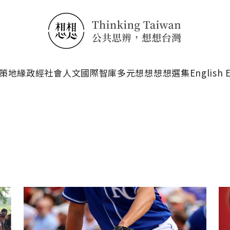
搜尋
策
地緣政經
社會人文
國際智庫
多元想想
想想選集
English 