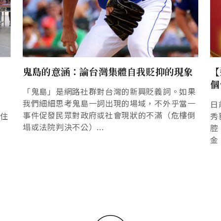
」
鬼島的意涵：論台灣集體自我貶抑的現象
【
個
「鬼島」是網路社群對台灣的新興貶義詞。如果
我們細細思考鬼島一詞出現的場域，不外乎當一
日
事件促發民眾對政府或社會現狀的不滿（危樓倒
原住
秀
塌或法院判決不公）...
腔
金