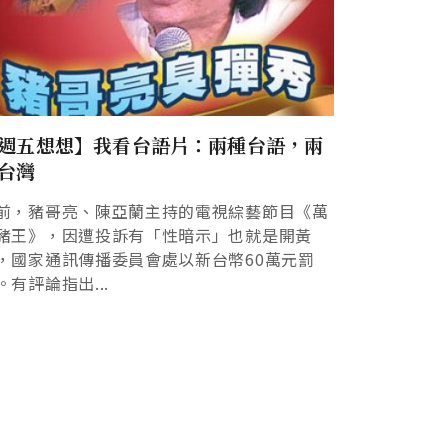
週五想想】我看台語片：兩種台語，兩
台灣
前，豬哥亮、陳亞蘭主持的電視綜藝節目《萬
豬王》，因遭投訴有「性暗示」也就是開黃
，國家通訊傳播委員會處以新台幣60萬元罰
。有評論指出...