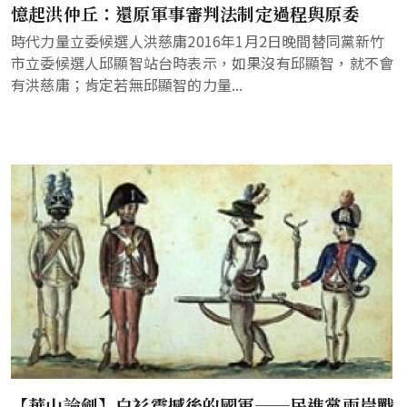
憶起洪仲丘：還原軍事審判法制定過程與原委
時代力量立委候選人洪慈庸2016年1月2日晚間替同黨新竹
市立委候選人邱顯智站台時表示，如果沒有邱顯智，就不會
有洪慈庸；肯定若無邱顯智的力量...
【華山論劍】白衫震撼後的國軍──民進黨兩岸戰