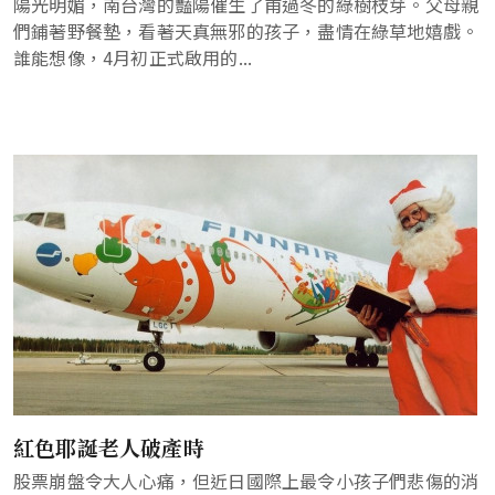
陽光明媚，南台灣的豔陽催生了甫過冬的綠樹枝芽。父母親
們鋪著野餐墊，看著天真無邪的孩子，盡情在綠草地嬉戲。
誰能想像，4月初正式啟用的...
紅色耶誕老人破產時
股票崩盤令大人心痛，但近日國際上最令小孩子們悲傷的消