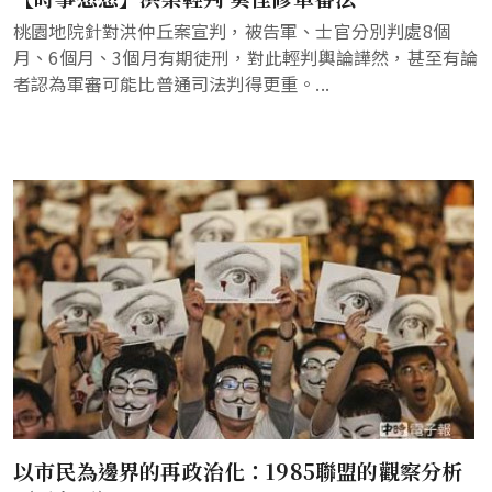
桃園地院針對洪仲丘案宣判，被告軍、士官分別判處8個
月、6個月、3個月有期徒刑，對此輕判輿論譁然，甚至有論
者認為軍審可能比普通司法判得更重。...
以市民為邊界的再政治化：1985聯盟的觀察分析