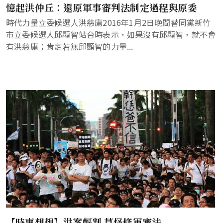
憶起洪仲丘：還原軍事審判法制定過程與原委
時代力量立委候選人洪慈庸2016年1月2日晚間替同黨新竹
市立委候選人邱顯智站台時表示，如果沒有邱顯智，就不會
有洪慈庸；肯定若無邱顯智的力量...
【時事想想】洪案輕判 莫怪修軍審法