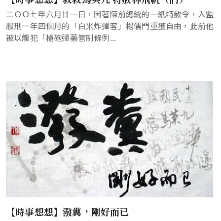
二ＯＯ七年六月廿一日，因著陳前總統的一紙特赦令，入監
服刑一年四個月的「白米炸彈客」楊儒門重獲自由，此前他
被以觸犯「槍砲彈藥管制條例...
【時事想想】潑糞，剛好而已