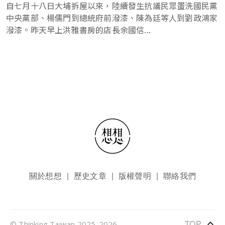
自七月十八日大埔拆屋以來，陸續發生抗議民眾蛋洗國民黨
中央黨部、楊儒門到總統府前潑漆、陳為廷等人到劉政鴻家
潑漆。昨天早上洪雅書房的店長余國信...
頁尾選單
關於想想
歷史文章
版權聲明
聯絡我們
keyboard_arrow_up
TOP
© Thinking Taiwan 2025-2026