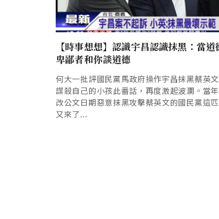
【時事想想】認識宇昌認識抹黑：當道
卑鄙者和你談道德
何大一批評國民黨馬政府操作宇昌抹黑蔡英
謀殺自己的小孩此番話，再度激起波瀾。當
改公文日期惡意抹黑攻擊蔡英文的國民黨這
又來了...