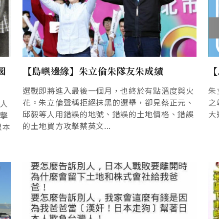
國
【島嶼邊緣】朱立倫朱隊友朱成績
【
選戰即將進入最後一個月，也終於有點溫度與火
朱
花。朱立倫聲稱拒絕抹黑的選舉，卻見蔡正元、
之
多人
邱毅等人用錯誤的地號、錯誤的土地價格、錯誤
大
攻擊
的土地買方攻擊蔡英文...
根本