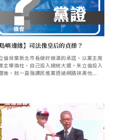
島嶼邊緣】司法像皇后的貞操？
立倫背棄新北市長做好做滿的承諾，以黨主席
尊主導換柱，自己投入總統大選。朱立倫投入
選後，就一直強調民進黨透過網路抹黑他...