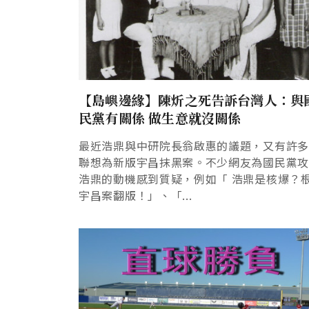
【島嶼邊緣】陳炘之死告訴台灣人：與
民黨有關係 做生意就沒關係
最近浩鼎與中研院長翁啟惠的議題，又有許
聯想為新版宇昌抹黑案。不少網友為國民黨
浩鼎的動機感到質疑，例如「 浩鼎是核爆？
宇昌案翻版！」、「...