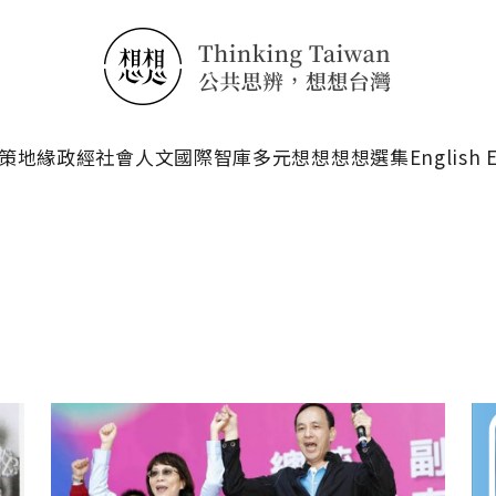
搜尋
策
地緣政經
社會人文
國際智庫
多元想想
想想選集
English 