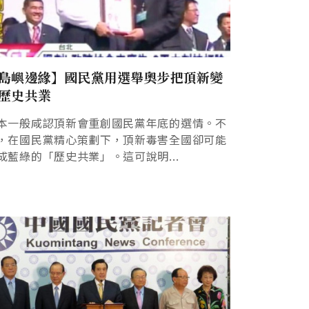
島嶼邊緣】國民黨用選舉奧步把頂新變
歷史共業
本一般咸認頂新會重創國民黨年底的選情。不
，在國民黨精心策劃下，頂新毒害全國卻可能
成藍綠的「歷史共業」。這可說明...