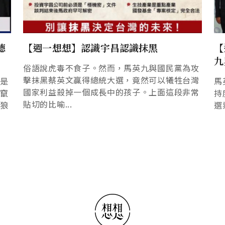
德
【週一想想】認識宇昌認識抹黑
【
九
俗語說虎毒不食子。然而，馬英九與國民黨為攻
擊抹黑蔡英文贏得總統大選，竟然可以犧牲台灣
文是
馬
國家利益殺掉一個成長中的孩子。上面這段非常
年竄
持
貼切的比喻...
匹狼
選