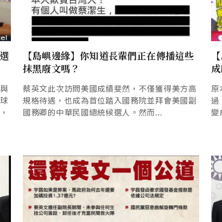
搞選
【島嶼邊緣】你知道長輩們正在傳播這些
【
抹黑廢文嗎？
成
投與
蔡英文此次訪問美國成績斐然，不僅獲得美方高
原
直球
規格待遇，也成為首位踏入國務院並拜會美國副
過
信，
國務卿的中華民國總統候選人。然而...
變