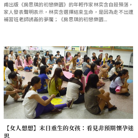
甫出版《房思琪的初戀樂園》的年輕作家林奕含自殺殞落，
家人發表聲明表示，林奕含選擇結束生命，是因為走不出遭
補習班老師誘姦的夢魘；《房思琪的初戀樂園...
【女人想想】末日重生的女孩：看見非預期懷孕迷
思