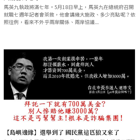
馬英九執政將滿七年。5月18日早上，馬英九在總統府召開
就職七週年記者會茶敘，他會講幾大施政、多少亮點呢？依
照往例，看來不外乎兩岸關係、兩岸協議...
【島嶼邊緣】選舉到了 國民黨這匹狼又來了