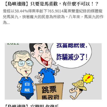
【島嶼邊緣】只要是馬喜歡，有什麼不可以！？
曾經以58.44%得票率創下765.9014萬票雙重紀錄的媒體寵
兒馬英九，挾著龐大的民意為所欲為。八年來，馬英九的作
為...
【島嶼邊緣】它聰明 你傻瓜