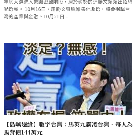
年底大選進入緊鑼密鼓階段，居於劣勢的連勝文頻頻出招恐
嚇選民。 10月16日，連勝文聲稱如果他敗選，將會衝擊台
灣的產業與金融。10月21日...
【島嶼邊緣】數字台灣：馬英九霸凌台灣‧每人為
馬背債144萬元