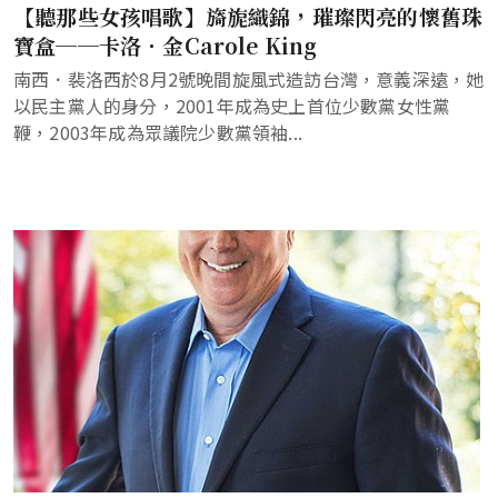
【聽那些女孩唱歌】旖旎織錦，璀璨閃亮的懷舊珠
寶盒──卡洛．金Carole King
南西．裴洛西於8月2號晚間旋風式造訪台灣，意義深遠，她
以民主黨人的身分，2001年成為史上首位少數黨女性黨
鞭，2003年成為眾議院少數黨領袖...