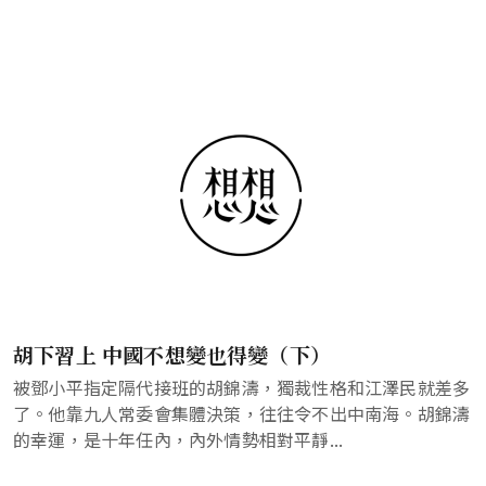
胡下習上 中國不想變也得變（下）
被鄧小平指定隔代接班的胡錦濤，獨裁性格和江澤民就差多
了。他靠九人常委會集體決策，往往令不出中南海。胡錦濤
的幸運，是十年任內，內外情勢相對平靜...