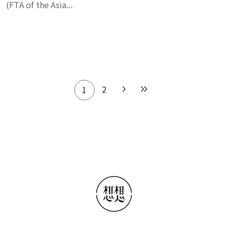
(FTA of the Asia...
Pagination
2
1