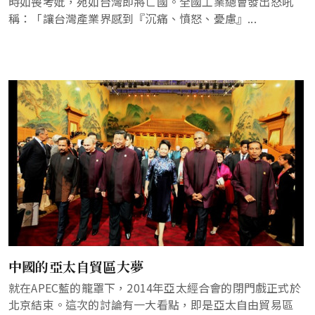
時如喪考妣，宛如台灣即將亡國。全國工業總會發出怒吼
稱：「讓台灣產業界感到『沉痛、憤怒、憂慮』...
中國的亞太自貿區大夢
就在APEC藍的籠罩下，2014年亞太經合會的閉門戲正式於
北京結束。這次的討論有一大看點，即是亞太自由貿易區