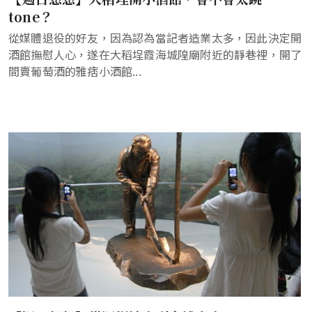
tone？
從媒體退役的好友，因為認為當記者造業太多，因此決定開
酒館撫慰人心，遂在大稻埕霞海城隍廟附近的靜巷裡，開了
間賣葡萄酒的雅痞小酒館...