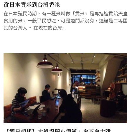
從日本貢米到台灣香米
在日本殖民時期，有一種米叫做「貢米，是專指進貢給天皇
食用的米，一般平民想吃，可是連門都沒有，遑論是二等國
民的台灣人。 在現在的台灣...
【週日想想】大稻埕開小酒館，會不會太跳