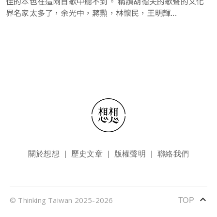
佳的本色在這兩首歌中聽不到。 稱讚胡德夫的歌聲的文化
界名家太多了，余光中，蔣勲，林懷民，王明輝...
頁尾選單
關於想想
歷史文章
版權聲明
聯絡我們
keyboard_arrow_up
TOP
© Thinking Taiwan 2025-2026