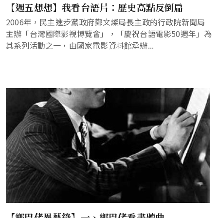
【週五想想】我看台語片：歷史高點反倒扁
2006年，民主進步黨政府鄭文燦局長主政的行政院新聞局
主辦「台灣國際影視博覽會」，「慶祝台語電影50週年」為
其系列活動之一，由國家電影資料館承辦...
【鄉巴佬異藝錄】一、鄉巴佬看畫聽曲