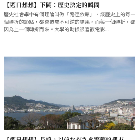
【週日想想】下關：歷史決定的瞬間
歷史社會學中有個理論叫做「路徑依賴」，談歷史上的每一
個轉折的節點，都會造成不可逆的結果，而每一個轉折，都
因為上一個轉折而來。大學的時候很喜歡電影...
【週日想想】長崎，以前ながさき繁華的都市