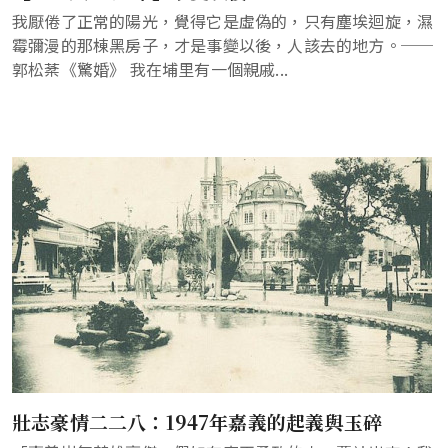
我厭倦了正常的陽光，覺得它是虛偽的，只有塵埃迴旋，濕
霉彌漫的那棟黑房子，才是事變以後，人該去的地方。──
郭松棻《驚婚》 我在埔里有一個親戚...
壯志豪情二二八：1947年嘉義的起義與玉碎