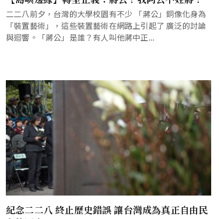
二二八前夕，台灣的大學校園有不少 「蔣公」銅像化身為
「裝置藝術」，這些裝置藝術在網路上引起了 廣泛的討論
與迴響。「蔣公」是誰？有人叫他蔣中正...
紀念二二八 終止歷史錯誤 讓台灣成為真正自由民