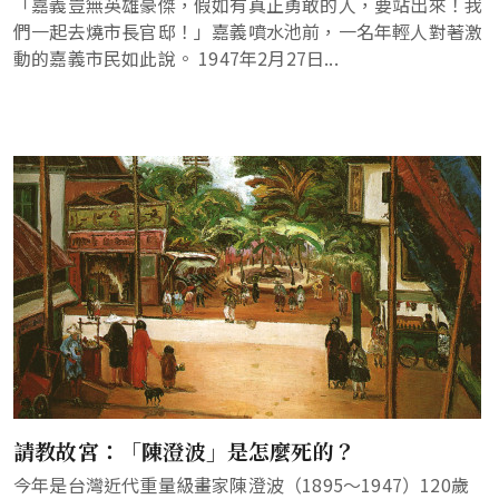
「嘉義豈無英雄豪傑，假如有真正勇敢的人，要站出來！我
們一起去燒市長官邸！」嘉義噴水池前，一名年輕人對著激
動的嘉義市民如此說。 1947年2月27日...
請教故宮：「陳澄波」是怎麼死的？
今年是台灣近代重量級畫家陳澄波（1895～1947）120歲