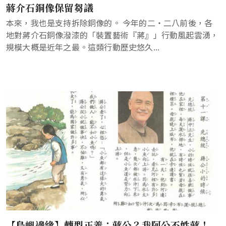
蔣介石銅像保留芻議
本來，我也是支持拆除銅像的。 今年的二・二八前後，各
地對蔣介石銅像潑漆的「裝置藝術『蔣』」行動風起雲湧，
規模大概是近年之最。這類行動歷史悠久...
【島嶼邊緣】轉型正義：蔣公？我阿公不姓蔣！