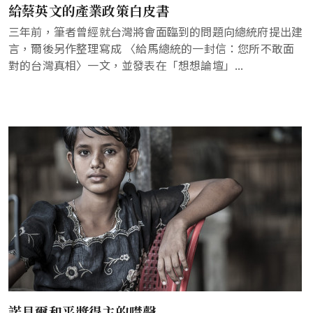
給蔡英文的產業政策白皮書
三年前，筆者曾經就台灣將會面臨到的問題向總統府提出建
言，爾後另作整理寫成 〈給馬總統的一封信：您所不敢面
對的台灣真相〉一文，並發表在「想想論壇」...
諾貝爾和平獎得主的噤聲