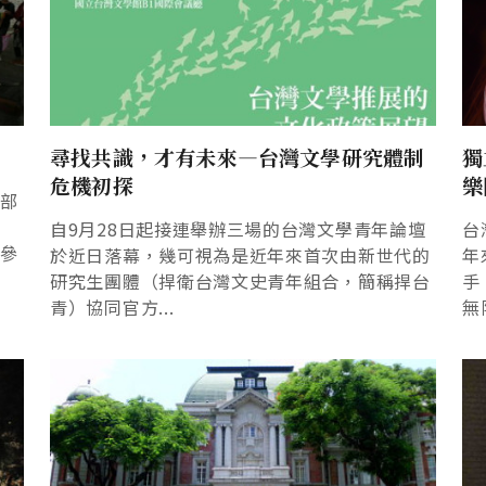
尋找共識，才有未來—台灣文學研究體制
獨
危機初探
樂
黨部
怨
自9月28日起接連舉辦三場的台灣文學青年論壇
台
向參
於近日落幕，幾可視為是近年來首次由新世代的
年
研究生團體（捍衛台灣文史青年組合，簡稱捍台
手
青）協同官方...
無