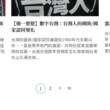
綱
【週一想想】數字台灣：台灣人的國族/國
當
家認同變化
台
芽
訓練
台灣的國族/國家認同議題從1980年代末期以
黨
把這
來，一直是學界熱門的議題，同時也經常是選舉
更
認同
時的話題。台灣在經歷李登輝民主化政策與台灣
本土化潮流後...
2
1