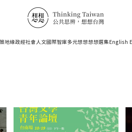
搜尋
策
地緣政經
社會人文
國際智庫
多元想想
想想選集
English 