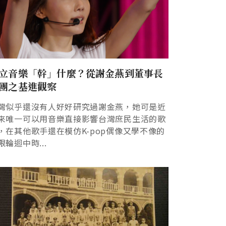
立音樂「幹」什麼？從謝金燕到董事長
團之基進觀察
灣似乎還沒有人好好研究過謝金燕，她可是近
來唯一可以用音樂直接影響台灣庶民生活的歌
，在其他歌手還在模仿K-pop偶像又學不像的
限輪迴中時...