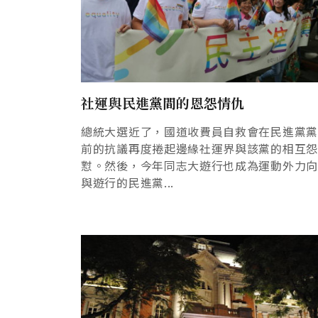
社運與民進黨間的恩怨情仇
總統大選近了，國道收費員自救會在民進黨
前的抗議再度捲起邊緣社運界與該黨的相互
懟。然後，今年同志大遊行也成為運動外力
與遊行的民進黨...