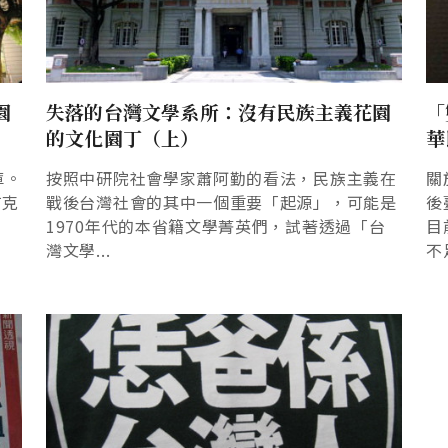
園
失落的台灣文學系所：沒有民族主義花園
「
的文化園丁（上）
華
庫。
按照中研院社會學家蕭阿勤的看法，民族主義在
關
有克
戰後台灣社會的其中一個重要「起源」，可能是
後
1970年代的本省籍文學菁英們，試著透過「台
目
灣文學...
不足