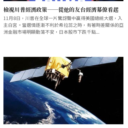
檢視川普經濟政策──從他的友台經濟幕僚看起
11月8日，川普在全球一片驚訝聲中贏得美國總統大選，入
主白宮。當選情逐漸不利於希拉蕊之時，有著時差關係的亞
洲金融市場明顯動蕩不安，日本股市下跌千點...