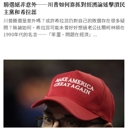
勝選絕非意外──川普如何靠抓對經濟論述擊潰民
主黨和希拉蕊
川普勝選是意外嗎？或許希拉蕊仍對自己的敗選存在很多疑
問？無論如何，希拉蕊可能未曾好好想過老公比爾柯林頓在
1990年代的名言──「笨蛋，問題在經濟」...