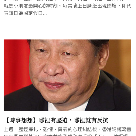
就是小朋友最開心的時刻。每當牆上日曆紙出現國旗，即代
表該日為國定假日...
【時事想想】哪裡有壓迫，哪裡就有反抗
上週，歷經掙扎、恐懼、勇氣的心理糾結後，香港銅鑼灣書