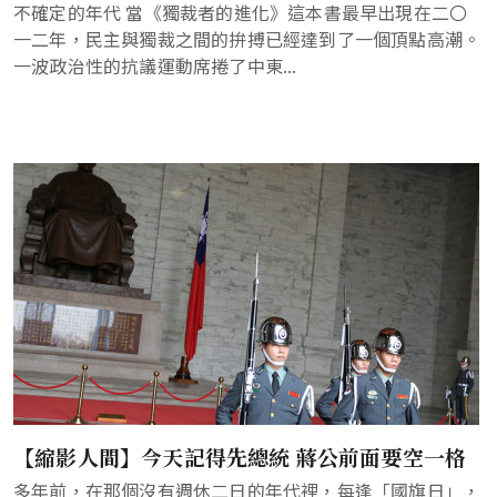
不確定的年代 當《獨裁者的進化》這本書最早出現在二〇
一二年，民主與獨裁之間的拚搏已經達到了一個頂點高潮。
一波政治性的抗議運動席捲了中東...
【縮影人間】今天記得先總統 蔣公前面要空一格
多年前，在那個沒有週休二日的年代裡，每逢「國旗日」，