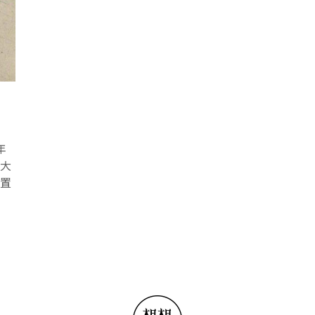
年
或大
裝置