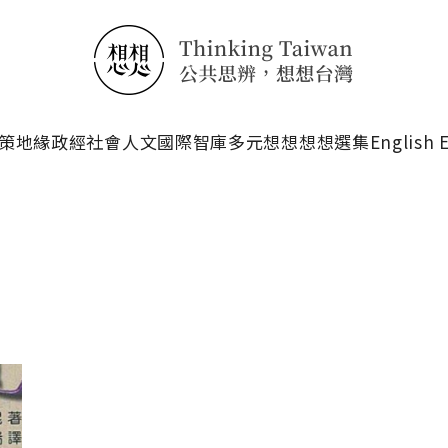
搜尋
策
地緣政經
社會人文
國際智庫
多元想想
想想選集
English 