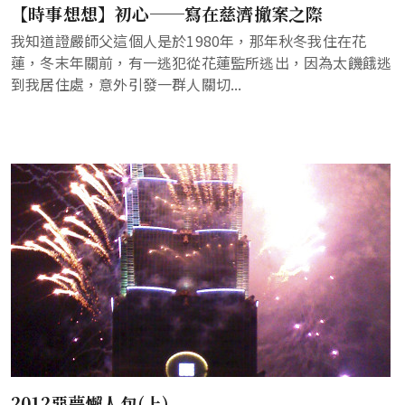
【時事想想】初心──寫在慈濟撤案之際
我知道證嚴師父這個人是於1980年，那年秋冬我住在花
蓮，冬末年關前，有一逃犯從花蓮監所逃出，因為太饑餓逃
到我居住處，意外引發一群人關切...
2012惡夢懶人包(上)