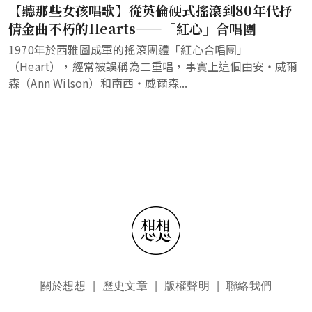
【聽那些女孩唱歌】從英倫硬式搖滾到80年代抒
情金曲不朽的Hearts——「紅心」合唱團
1970年於西雅圖成軍的搖滾團體「紅心合唱團」
（Heart），經常被誤稱為二重唱，事實上這個由安・威爾
森（Ann Wilson）和南西・威爾森...
頁尾選單
關於想想
歷史文章
版權聲明
聯絡我們