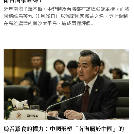
近年南海爭議不斷，中菲越及台灣都在該區強調主權。而我
國總統馬英九（1月28日）以保衛國家權益之名，登上編制
在高雄旗津的南沙太平島，造成兩極評價...
鯨吞蠶食的權力：中國形塑「南海屬於中國」的