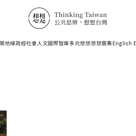
搜尋
策
地緣政經
社會人文
國際智庫
多元想想
想想選集
English 