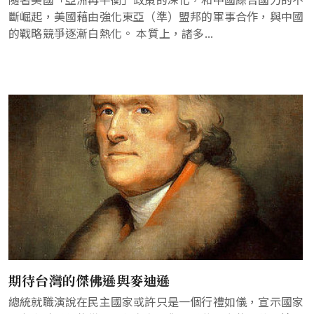
斷崛起，美國藉由強化東亞（準）盟邦的軍事合作，與中國
的戰略競爭逐漸白熱化。 本質上，諸多...
期待台灣的傑佛遜與麥迪遜
總統就職演說在民主國家或許只是一個行禮如儀，宣示國家